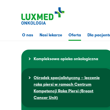
Przejdź
do
treści
strony
O nas
Nasi lekarze
Oferta
Dla pacjent
Kompleksowa opieka onkologiczna
Ośrodek specjalistyczny – leczenie
raka piersi w ramach Centrum
Kompetencji Raka Piersi (Breast
Cancer Unit)