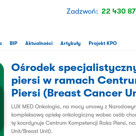
Zadzwoń:
22 430 87
a
BIP
Aktualności
Artykuły
Projekt KPO
Ośrodek specjalistyczny
piersi w ramach Centr
Piersi (Breast Cancer Un
LUX MED Onkologia, na mocy umowy z Narodowym
kompleksową opiekę onkologiczną wobec osób chor
tę koordynuje Centrum Kompetencji Raka Piersi, n
Unit/Breast Unit).