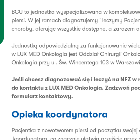
BCU to jednostka wyspecjalizowana w kompleksowe
piersi. W jej ramach diagnozujemy i leczymy Pacjen
choroby, oferując wszystkie dostępne, a zarazem o
Jednostką odpowiedzialną za funkcjonowanie wielo
w LUX MED Onkologia jest Oddział Chirurgii Onkolo
Onkologia przy ul. Św. Wincentego 103 w Warszaw
Jeśli chcesz diagnozować się i leczyć na NFZ 
do kontaktu z LUX MED Onkologia. Zadzwoń pod 
formularz kontaktowy.
Opieka koordynatora
Pacjentka z nowotworem piersi od początku swojej
koordynatora, co znacznie ułatwia przejście przez p