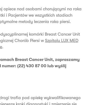
j opiece nad osobami chorującymi na raka
tki i Pacjentów we wszystkich stadiach
ptymalne metody leczenia raka piersi.
dyscyplinarnej komórki Breast Cancer Unit
gicznej Chorób Piersi w
Szpitalu LUX MED
ie
.
w ramach Breast Cancer Unit, zapraszamy
numer: (22) 430 87 00 lub wyślij
 drogi trafia pod opiekę wykwalifikowanego
ierwsze kroki diagnostyki i zmierzenie się