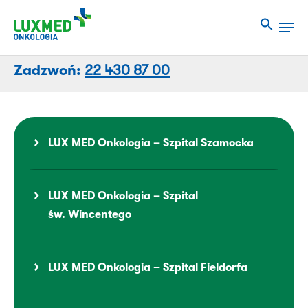
Przejdź
Men
do
Close
treści
Menu
strony
Zadzwoń:
22 430 87 00
LUX MED Onkologia – Szpital Szamocka
LUX MED Onkologia – Szpital
św. Wincentego
LUX MED Onkologia – Szpital Fieldorfa