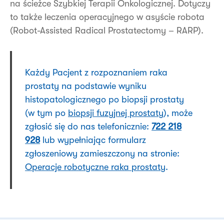
na ścieżce Szybkiej Terapii Onkologicznej. Dotyczy
to także leczenia operacyjnego w asyście robota
(Robot-Assisted Radical Prostatectomy – RARP).
Każdy Pacjent z rozpoznaniem raka
prostaty na podstawie wyniku
histopatologicznego po biopsji prostaty
(w tym po
biopsji fuzyjnej prostaty
), może
zgłosić się do nas telefonicznie:
722 218
928
lub wypełniając formularz
zgłoszeniowy zamieszczony na stronie:
Operacje robotyczne raka prostaty
.