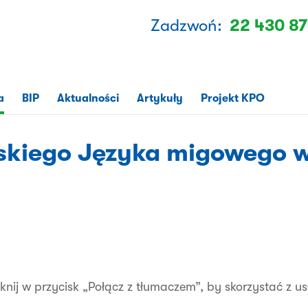
Zadzwoń:
22 430 87
a
BIP
Aktualności
Artykuły
Projekt KPO
lskiego Języka migowego 
liknij w przycisk „Połącz z tłumaczem”, by skorzystać z 