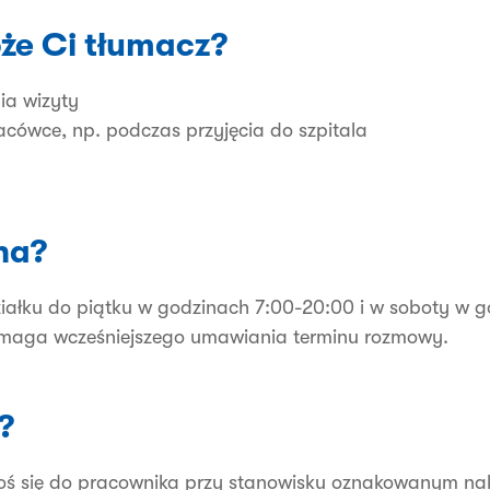
że Ci tłumacz?
nia wizyty
acówce, np. podczas przyjęcia do szpitala
i
na?
iałku do piątku w godzinach 7:00-20:00 i w soboty w g
ymaga wcześniejszego umawiania terminu rozmowy.
?
głoś się do pracownika przy stanowisku oznakowanym nak