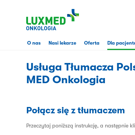
Przejdź
do
treści
strony
O nas
Nasi lekarze
Oferta
Dla pacjent
Usługa Tłumacza Po
MED Onkologia
Połącz się z tłumaczem
Przeczytaj poniższą instrukcję, a następnie k