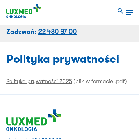
Przejdź
Men
do
Close
treści
Menu
strony
Zadzwoń:
22 430 87 00
Polityka prywatności
Polityka prywatności 2025
(plik w formacie .pdf)