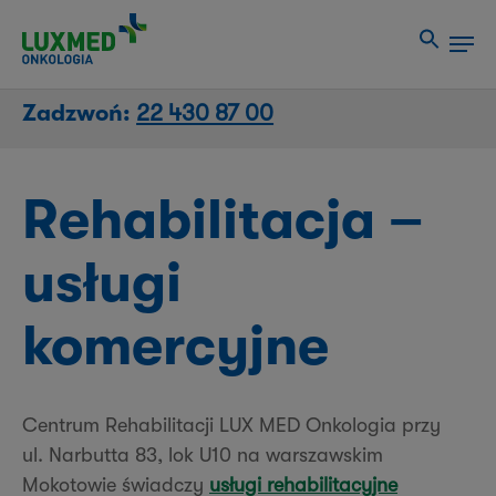
Przejdź
Men
do
Close
treści
Menu
strony
Zadzwoń:
22 430 87 00
Rehabilitacja –
usługi
komercyjne
Centrum Rehabilitacji LUX MED Onkologia przy
ul. Narbutta 83, lok U10 na warszawskim
Mokotowie świadczy
usługi rehabilitacyjne