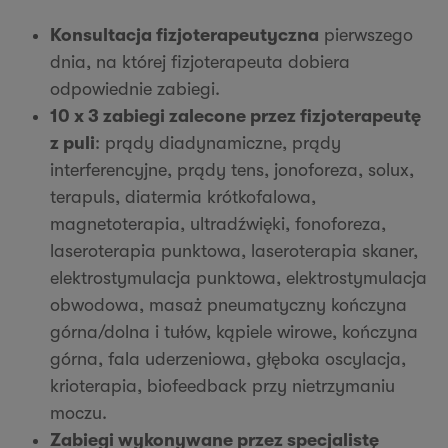
Konsultacja fizjoterapeutyczna
pierwszego
dnia, na której fizjoterapeuta dobiera
odpowiednie zabiegi.
10 x 3 zabiegi zalecone przez fizjoterapeutę
z puli
: prądy diadynamiczne, prądy
interferencyjne, prądy tens, jonoforeza, solux,
terapuls, diatermia krótkofalowa,
magnetoterapia, ultradźwięki, fonoforeza,
laseroterapia punktowa, laseroterapia skaner,
elektrostymulacja punktowa, elektrostymulacja
obwodowa, masaż pneumatyczny kończyna
górna/dolna i tułów, kąpiele wirowe, kończyna
górna, fala uderzeniowa, głęboka oscylacja,
krioterapia, biofeedback przy nietrzymaniu
moczu.
Zabiegi wykonywane przez specjalistę