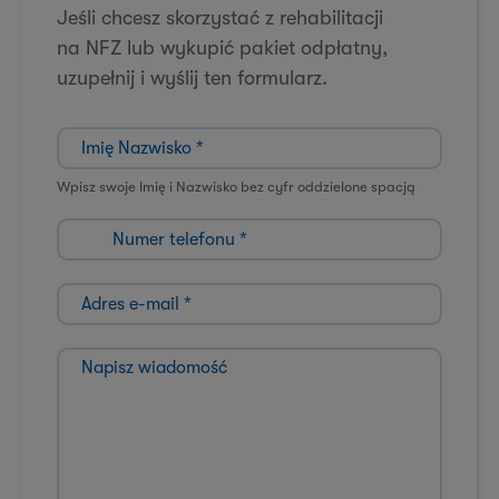
Jeśli chcesz skorzystać z rehabilitacji
na NFZ lub wykupić pakiet odpłatny,
uzupełnij i wyślij ten formularz.
I
m
i
Wpisz swoje Imię i Nazwisko bez cyfr oddzielone spacją
ę
N
N
a
u
z
m
w
A
e
i
d
r
s
r
t
N
k
e
e
a
o
s
l
p
*
e
e
i
-
f
s
m
o
z
a
n
w
i
u