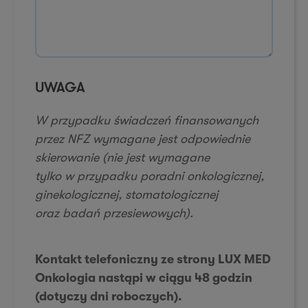
i
l
*
a
*
d
o
m
o
UWAGA
ś
ć
W przypadku świadczeń finansowanych
przez NFZ wymagane jest odpowiednie
skierowanie (nie jest wymagane
tylko w przypadku poradni onkologicznej,
ginekologicznej, stomatologicznej
oraz badań przesiewowych).
Kontakt telefoniczny ze strony LUX MED
Onkologia nastąpi w ciągu 48 godzin
(dotyczy dni roboczych).