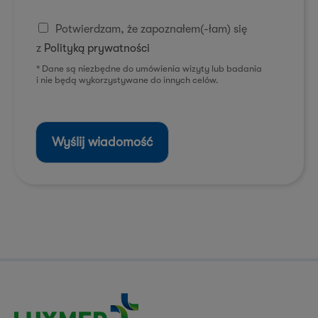
C
Potwierdzam, że zapoznałem(-łam) się
h
z
Polityką prywatności
e
c
* Dane są niezbędne do umówienia wizyty lub badania
i nie będą wykorzystywane do innych celów.
k
b
o
x
e
Wyślij wiadomość
s
*