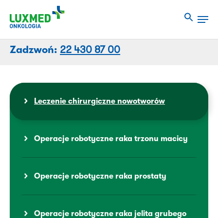
Przejdź
Men
do
Close
treści
Menu
strony
Zadzwoń:
22 430 87 00
Leczenie chirurgiczne nowotworów
Operacje robotyczne raka trzonu macicy
Operacje robotyczne raka prostaty
Operacje robotyczne raka jelita grubego