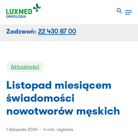
Przejdź
Men
do
Close
treści
Menu
strony
Zadzwoń:
22 430 87 00
Aktualności
Listopad miesiącem
świadomości
nowotworów męskich
1 listopada 2024
4 min. czytania