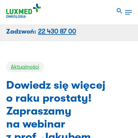
Przejdź
Men
do
Close
treści
Menu
strony
Zadzwoń:
22 430 87 00
Aktualności
Dowiedz się więcej
o raku prostaty!
Zapraszamy
na webinar
z prof. Jakubem