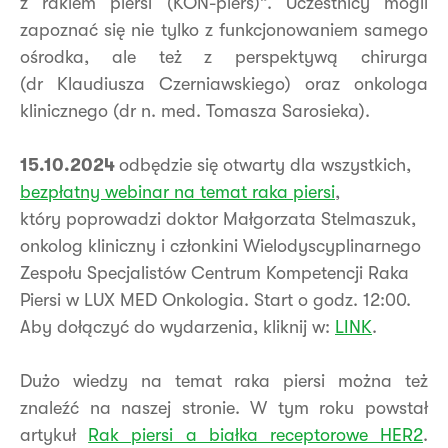
z rakiem piersi (KON-pierś)”. Uczestnicy mogli
zapoznać się nie tylko z funkcjonowaniem samego
ośrodka, ale też z perspektywą chirurga
(dr Klaudiusza Czerniawskiego) oraz onkologa
klinicznego (dr n. med. Tomasza Sarosieka).
15.10.2024
odbędzie się otwarty dla wszystkich,
bezpłatny webinar na temat raka piersi
,
który poprowadzi doktor Małgorzata Stelmaszuk,
onkolog kliniczny i członkini Wielodyscyplinarnego
Zespołu Specjalistów Centrum Kompetencji Raka
Piersi w LUX MED Onkologia. Start o godz. 12:00.
Aby dołączyć do wydarzenia, kliknij w:
LINK
.
Dużo wiedzy na temat raka piersi można też
znaleźć na naszej stronie. W tym roku powstał
artykuł
Rak piersi a białka receptorowe HER2
.