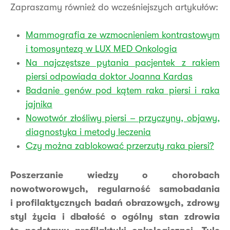
Zapraszamy również do wcześniejszych artykułów:
Mammografia ze wzmocnieniem kontrastowym
i tomosyntezą w LUX MED Onkologia
Na najczęstsze pytania pacjentek z rakiem
piersi odpowiada doktor Joanna Kardas
Badanie genów pod kątem raka piersi i raka
jajnika
Nowotwór złośliwy piersi – przyczyny, objawy,
diagnostyka i metody leczenia
Czy można zablokować przerzuty raka piersi?
Poszerzanie wiedzy o chorobach
nowotworowych, regularność samobadania
i profilaktycznych badań obrazowych, zdrowy
styl życia i dbałość o ogólny stan zdrowia