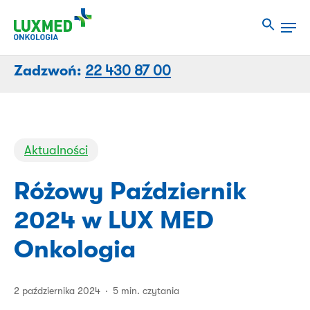
Przejdź
Men
do
Close
treści
Menu
strony
Zadzwoń:
22 430 87 00
Aktualności
Różowy Październik
2024 w LUX MED
Onkologia
2 października 2024
5 min. czytania