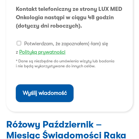
o
Kontakt telefoniczny ze strony LUX MED
ś
ć
Onkologia nastąpi w ciągu 48 godzin
(dotyczy dni roboczych).
C
Potwierdzam, że zapoznałem(-łam) się
h
z
Polityką prywatności
e
c
* Dane są niezbędne do umówienia wizyty lub badania
i nie będą wykorzystywane do innych celów.
k
b
o
x
e
Wyślij wiadomość
s
*
Różowy Październik –
Miesiąc Świadomości Raka