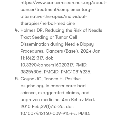
https://www.cancerresearchuk.org/about-
cancer/treatment/complementary-
alternative-therapies/individual-
therapies/herbal-medicine
Holmes DR. Reducing the Risk of Needle
Tract Seeding or Tumor Cell
Dissemination during Needle Biopsy
Procedures. Cancers (Basel). 2024 Jan
11;16(2):317. doi:
10.3390/cancers16020317. PMID:
38254806; PMCID: PMC10814235.
Coyne JC, Tennen H. Positive
psychology in cancer care: bad
science, exaggerated claims, and
unproven medicine. Ann Behav Med.
2010 Feb;39(1):16-26. doi:
10.1007/s12160-009-9154-z. PMID: