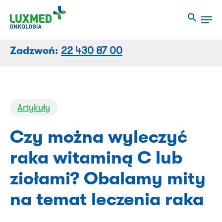
Przejdź
Men
do
Close
treści
Menu
strony
Zadzwoń:
22 430 87 00
Artykuły
Czy można wyleczyć
raka witaminą C lub
ziołami? Obalamy mity
na temat leczenia raka