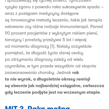
i spodziewają się rychłej śmierci. Tymczasem
ryzyko zgonu z powodu raka sukcesywnie spada –
wraz z postępem medycyny dostępne
są innowacyjne metody leczenia, takie jak terapia
celowana czy różne rodzaje immunoterapii. Ponad
90 procent pacjentów z wykrytym rakiem piersi,
tarczycy i prostaty przeżywa 5 lat i więcej
od momentu diagnozy [1]. Należy oczywiście
pamiętać, że długość życia danej osoby
po otrzymaniu diagnozy zależy od wielu
czynników, w tym przede wszystkim od stopnia
zaawansowania choroby. Jednak
rak
to nie wyrok, a długoletnie okresy remisji
są obecnie jak najbardziej osiągalne, zwłaszcza
gdy leczenie podjęte jest na wczesnym etapie
.
MIT 2. Raka można