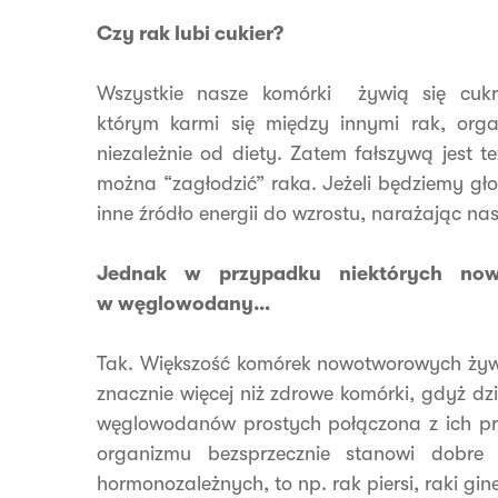
Czy rak lubi cukier?
Wszystkie nasze komórki żywią się cukre
którym karmi się między innymi rak, orga
niezależnie od diety. Zatem fałszywą jest t
można “zagłodzić” raka. Jeżeli będziemy gł
inne źródło energii do wzrostu, narażając na
Jednak w przypadku niektórych nowo
w węglowodany…
Tak. Większość komórek nowotworowych żyw
znacznie więcej niż zdrowe komórki, gdyż d
węglowodanów prostych połączona z ich pro
organizmu bezsprzecznie stanowi dobre
hormonozależnych, to np. rak piersi, raki gin