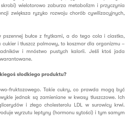
 skrobi) wielotorowo zaburza metabolizm i przyczynia
cji zwiększa ryzyko rozwoju chorób cywilizacyjnych,
pszennej bułce z frytkami, a do tego cola i ciastko,
 cukier i tłuszcz palmowy, to koszmar dla organizmu –
ładników i mnóstwo pustych kalorii. Jeśli ktoś jada
gwarantowane.
kiegoś słodkiego produktu?
owo-fruktozowego. Takie cukry, co prawda mogą być
zwykle jednak są zamieniane w kwasy tłuszczowe. Ich
glicerydów i złego cholesterolu LDL w surowicy krwi.
owoduje wyrzutu leptyny (hormonu sytości) i tym samym