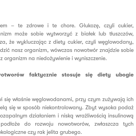
m – te zdrowe i te chore. Glukozę, czyli cukier,
nizm może sobie wytworzyć z białek lub tłuszczów,
eza, że wykluczając z diety cukier, czyli węglowodany,
odzić nasz organizm, wówczas nowotwór znajdzie sobie
sz organizm na niedożywienie i wyniszczenie.
tworów faktycznie stosuje się diety ubogie
i się właśnie węglowodanami, przy czym zużywają ich
zielą się w sposób niekontrolowany. Zbyt wysoka podaż
zapalnym działaniem i niską wrażliwością insulinową
 podłoże do rozwoju nowotworów, zwłaszcza tych
ekologiczne czy rak jelita grubego.