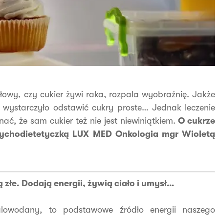
 słowy, czy cukier żywi raka, rozpala wyobraźnię. Jakże
 wystarczyło odstawić cukry proste… Jednak leczenie
nać, że sam cukier też nie jest niewiniątkiem.
O cukrze
psychodietetyczką LUX MED Onkologia mgr Wioletą
 złe. Dodają energii, żywią ciało i umysł…
ęglowodany, to podstawowe źródło energii naszego