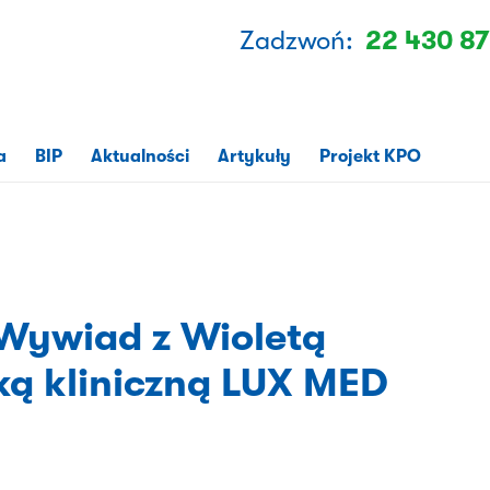
Zadzwoń:
22 430 87
a
BIP
Aktualności
Artykuły
Projekt KPO
 Wywiad z Wioletą
ką kliniczną LUX MED