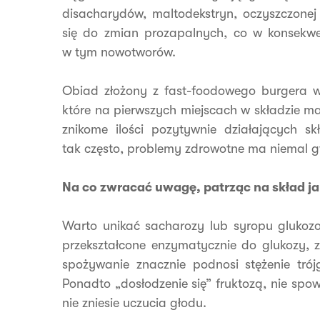
disacharydów, maltodekstryn, oczyszczonej
się do zmian prozapalnych, co w konsekwen
w tym nowotworów.
Obiad złożony z fast-foodowego burgera w 
które na pierwszych miejscach w składzie ma
znikome ilości pozytywnie działających sk
tak często, problemy zdrowotne ma niemal 
Na co zwracać uwagę, patrząc na skład ja
Warto unikać sacharozy lub syropu glukoz
przekształcone enzymatycznie do glukozy, 
spożywanie znacznie podnosi stężenie trój
Ponadto „dosłodzenie się” fruktozą, nie sp
nie zniesie uczucia głodu.