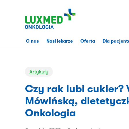
Przejdź
do
treści
strony
O nas
Nasi lekarze
Oferta
Dla pacjent
Artykuły
Czy rak lubi cukier?
Mówińską, dietetycz
Onkologia