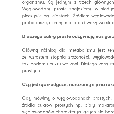
organizmu. Są jednym z trzech głównych 
Węglowodany proste znajdziemy w słodyc
pieczywie czy ciastach. Źródłem węglowoda
grube kasze, ciemny makaron i warzywa skr
Dlaczego cukry proste odżywiają nas gor
Główną różnicą dla metabolizmu jest te
ze wzrostem stopnia złożoności, węglowoda
tak poziomu cukru we krwi. Dlatego korzystni
prostych.
Czy jedząc słodycze, narażamy się na rak
Gdy mówimy o węglowodanach prostych, pro
źródła cukrów prostych np. biały makaron
węglowodanów charakteryzujących się bard