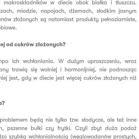
makroskładników w diecie obok białka i tłuszczu.
zach, miodzie, napojach, dżemach, słodkim jasnym
nów złożonych są natomiast produkty pełnoziarniste,
obiowe.
zej od cukrów złożonych?
mpo ich wchłaniania. W dużym uproszczeniu, wraz
ny trawią się wolniej i harmonijniej, nie podnosząc
ej jest, gdy w diecie jest więcej cukrów złożonych niż
a?
blemem będą nie tylko tzw. słodycze, ale też inne
, pszenne bułki czy frytki. Czyli zbyt duża podaż
zo szybką wchłanialnością (węglowodanów prostych,