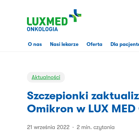
Przejdź
do
treści
strony
O nas
Nasi lekarze
Oferta
Dla pacjent
Aktualności
Szczepionki zaktuali
Omikron w LUX MED 
21 września 2022
2 min. czytania