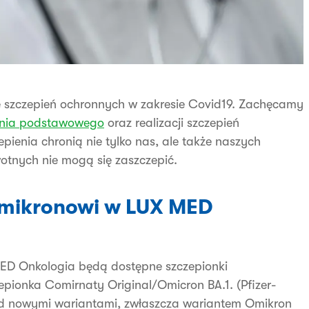
 szczepień ochronnych w zakresie Covid19. Zachęcamy
enia podstawowego
oraz realizacji szczepień
ienia chronią nie tylko nas, ale także naszych
wotnych nie mogą się zaszczepić.
Omikronowi w LUX MED
ED Onkologia będą dostępne szczepionki
pionka Comirnaty Original/Omicron BA.1. (Pfizer-
ed nowymi wariantami, zwłaszcza wariantem Omikron