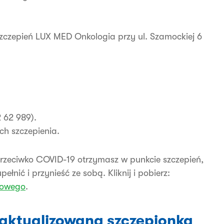
zczepień LUX MED Onkologia przy ul. Szamockiej 6
2 62 989).
h szczepienia.
przeciwko COVID-19 otrzymasz w punkcie szczepień,
łnić i przynieść ze sobą. Kliknij i pobierz:
wowego
.
zaktualizowaną szczepionką