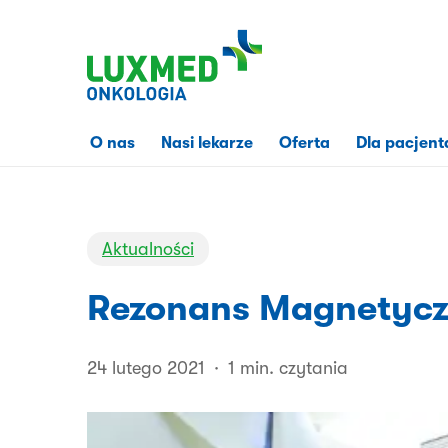
Przejdź
do
treści
strony
O nas
Nasi lekarze
Oferta
Dla pacjent
Aktualności
Rezonans Magnetycz
24 lutego 2021
1 min. czytania