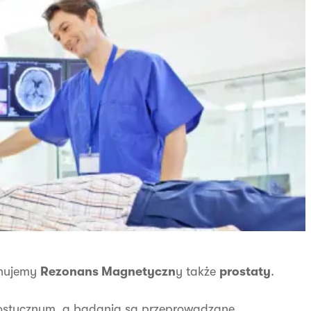
onujemy
Rezonans Magnetyczn
y także
prostaty
.
stycznym, a badania są przeprowadzane