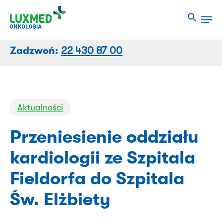
Przejdź
Men
do
Close
treści
Menu
strony
Zadzwoń:
22 430 87 00
Aktualności
Przeniesienie oddziału
kardiologii ze Szpitala
Fieldorfa do Szpitala
Św. Elżbiety