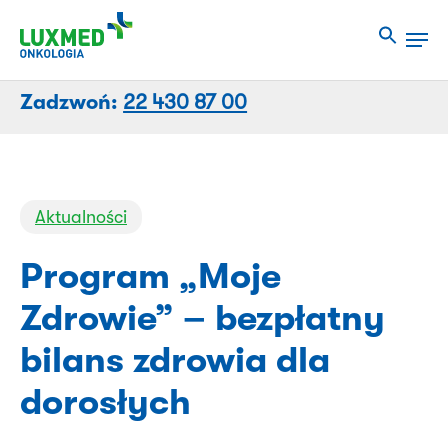
Przejdź
Men
do
Close
treści
Menu
strony
Zadzwoń:
22 430 87 00
Aktualności
Program „Moje
Zdrowie” – bezpłatny
bilans zdrowia dla
dorosłych