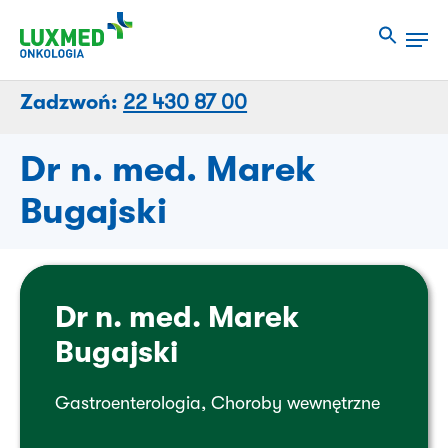
Przejdź
Men
do
Close
treści
Menu
strony
Zadzwoń:
22 430 87 00
Dr n. med. Marek
Bugajski
Dr n. med. Marek
Bugajski
Gastroenterologia, Choroby wewnętrzne