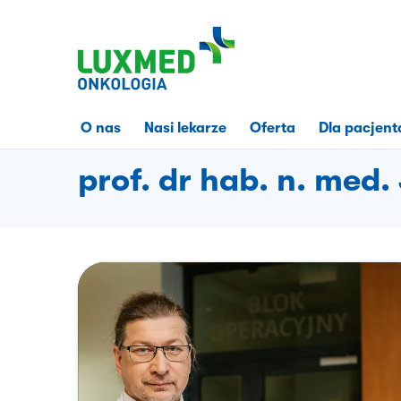
Przejdź
do
treści
strony
O nas
Nasi lekarze
Oferta
Dla pacjent
prof. dr hab. n. med