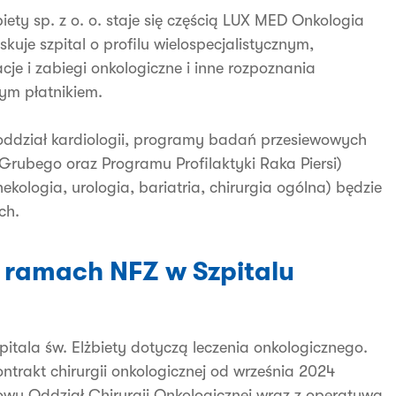
ety sp. z o. o. staje się częścią LUX MED Onkologia
kuje szpital o profilu wielospecjalistycznym,
je i zabiegi onkologiczne i inne rozpoznania
ym płatnikiem.
ddział kardiologii, programy badań przesiewowych
Grubego oraz Programu Profilaktyki Raka Piersi)
ekologia, urologia, bariatria, chirurgia ogólna) będzie
ch.
 ramach NFZ w Szpitalu
itala św. Elżbiety dotyczą leczenia onkologicznego.
rakt chirurgii onkologicznej od września 2024
owy Oddział Chirurgii Onkologicznej wraz z operatywą.