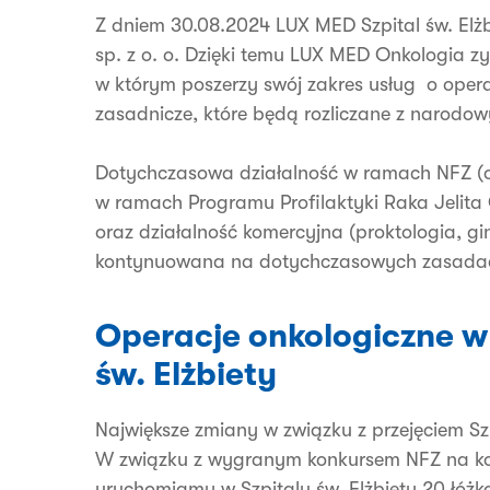
Z dniem 30.08.2024 LUX MED Szpital św. Elżbi
sp. z o. o. Dzięki temu LUX MED Onkologia zys
w którym poszerzy swój zakres usług o operac
zasadnicze, które będą rozliczane z narodow
Dotychczasowa działalność w ramach NFZ (o
w ramach Programu Profilaktyki Raka Jelita 
oraz działalność komercyjna (proktologia, gin
kontynuowana na dotychczasowych zasada
Operacje onkologiczne w
św. Elżbiety
Największe zmiany w związku z przejęciem Szp
W związku z wygranym konkursem NFZ na kont
uruchomiamy w Szpitalu św. Elżbiety 20 łóżk