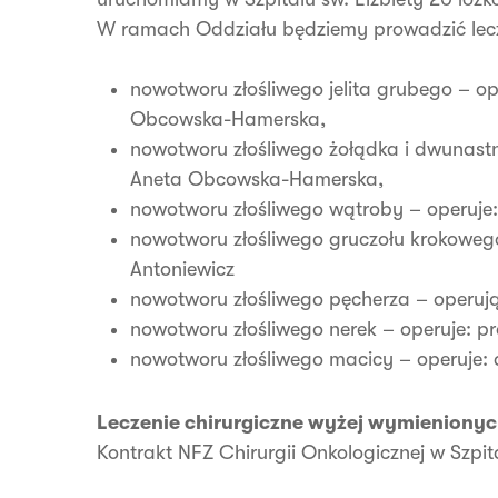
W ramach Oddziału będziemy prowadzić lecze
nowotworu złośliwego jelita grubego – ope
Obcowska-Hamerska,
nowotworu złośliwego żołądka i dwunastni
Aneta Obcowska-Hamerska,
nowotworu złośliwego wątroby – operuje: 
nowotworu złośliwego gruczołu krokowego
Antoniewicz
nowotworu złośliwego pęcherza – operują:
nowotworu złośliwego nerek – operuje: pro
nowotworu złośliwego macicy – operuje: 
Leczenie chirurgiczne wyżej wymienionyc
Kontrakt NFZ Chirurgii Onkologicznej w Szpita