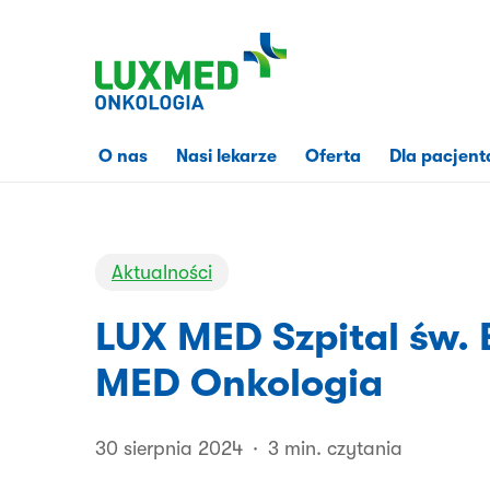
Przejdź
do
treści
strony
O nas
Nasi lekarze
Oferta
Dla pacjent
Aktualności
LUX MED Szpital św. 
MED Onkologia
30 sierpnia 2024
3 min. czytania