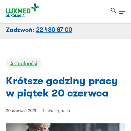
Przejdź
Men
do
Close
treści
Menu
strony
Zadzwoń:
22 430 87 00
Aktualności
Krótsze godziny pracy
w piątek 20 czerwca
20 czerwca 2025
1 min. czytania