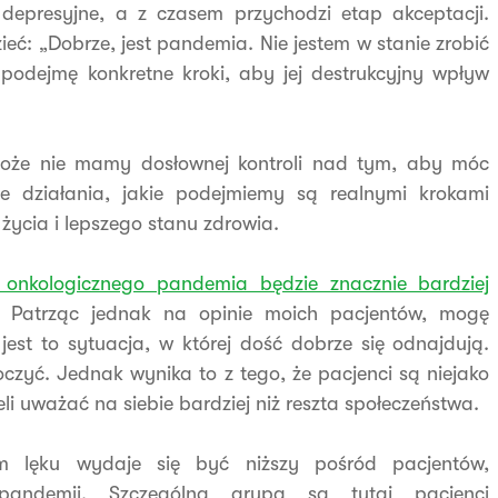
 depresyjne, a z czasem przychodzi etap akceptacji.
ć: „Dobrze, jest pandemia. Nie jestem w stanie zrobić
 podejmę konkretne kroki, aby jej destrukcyjny wpływ
może nie mamy dosłownej kontroli nad tym, aby móc
 działania, jakie podejmiemy są realnymi krokami
życia i lepszego stanu zdrowia.
 onkologicznego pandemia będzie znacznie bardziej
. Patrząc jednak na opinie moich pacjentów, mogę
 jest to sytuacja, w której dość dobrze się odnajdują.
czyć. Jednak wynika to z tego, że pacjenci są niejako
li uważać na siebie bardziej niż reszta społeczeństwa.
om lęku wydaje się być niższy pośród pacjentów,
pandemii. Szczególną grupą są tutaj pacjenci