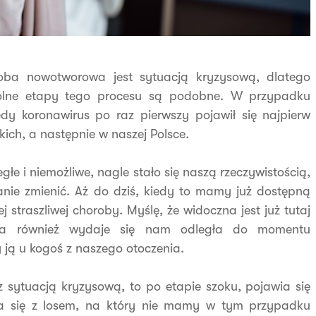
roba nowotworowa jest sytuacją kryzysową, dlatego
ególne etapy tego procesu są podobne. W przypadku
edy koronawirus po raz pierwszy pojawił się najpierw
ich, a następnie w naszej Polsce.
łe i niemożliwe, nagle stało się naszą rzeczywistością,
tanie zmienić. Aż do dziś, kiedy to mamy już dostępną
 straszliwej choroby. Myślę, że widoczna jest już tutaj
na również wydaje się nam odległa do momentu
 ją u kogoś z naszego otoczenia.
 sytuacją kryzysową, to po etapie szoku, pojawia się
ania się z losem, na który nie mamy w tym przypadku