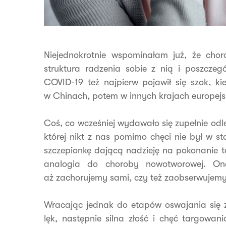
Niejednokrotnie wspominałam już, że cho
struktura radzenia sobie z nią i poszcz
COVID-19 też najpierw pojawił się szok, ki
w Chinach, potem w innych krajach europejsk
Coś, co wcześniej wydawało się zupełnie odleg
której nikt z nas pomimo chęci nie był w s
szczepionkę dającą nadzieję na pokonanie tej
analogia do choroby nowotworowej. O
aż zachorujemy sami, czy też zaobserwujemy
Wracając jednak do etapów oswajania się z
lęk, następnie silna złość i chęć targow