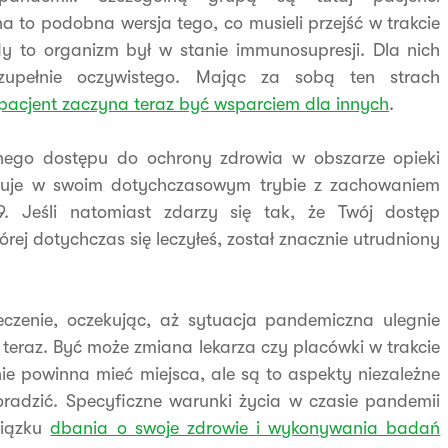
 to podobna wersja tego, co musieli przejść w trakcie
y to organizm był w stanie immunosupresji. Dla nich
 zupełnie oczywistego. Mając za sobą ten strach
pacjent zaczyna teraz być wsparciem dla innych
.
nego dostępu do ochrony zdrowia w obszarze opieki
onuje w swoim dotychczasowym trybie z zachowaniem
. Jeśli natomiast zdarzy się tak, że Twój dostęp
ej dotychczas się leczyłeś, został znacznie utrudniony
eczenie, oczekując, aż sytuacja pandemiczna ulegnie
i teraz. Być może zmiana lekarza czy placówki w trakcie
nie powinna mieć miejsca, ale są to aspekty niezależne
radzić. Specyficzne warunki życia w czasie pandemii
wiązku
dbania o swoje zdrowie i wykonywania badań