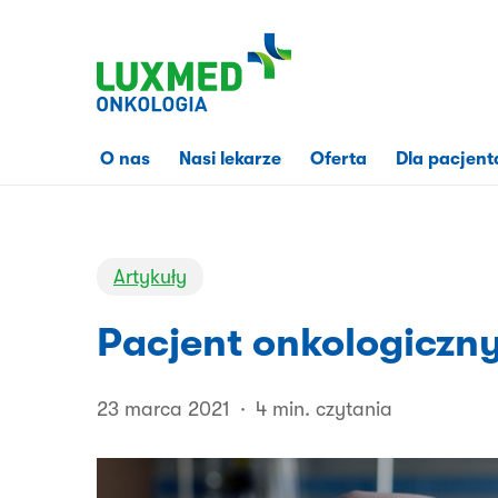
Przejdź
do
treści
strony
O nas
Nasi lekarze
Oferta
Dla pacjent
Artykuły
Pacjent onkologiczn
23 marca 2021
4 min. czytania