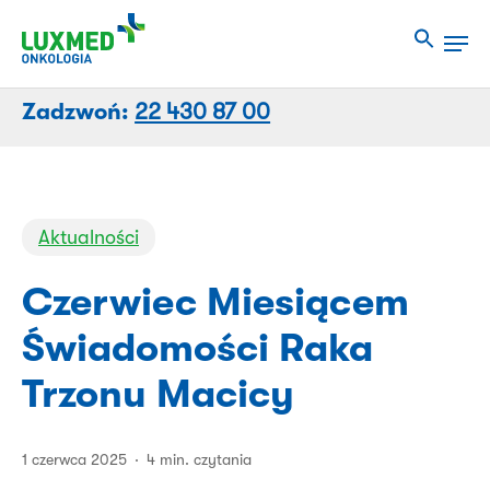
Przejdź
Men
do
Close
treści
Menu
strony
Zadzwoń:
22 430 87 00
Aktualności
Czerwiec Miesiącem
Świadomości Raka
Trzonu Macicy
1 czerwca 2025
4 min. czytania