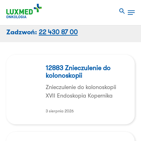
Przejdź
Men
do
Close
treści
Menu
strony
Zadzwoń:
22 430 87 00
12883
Znieczulenie
12883 Znieczulenie do
kolonoskopii
do
kolonoskopii
Znieczulenie do kolonoskopii
XVII Endoskopia Kopernika
3 sierpnia 2026
16200