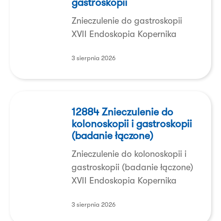
gastroskopii
do
gastroskopii
Znieczulenie do gastroskopii
XVII Endoskopia Kopernika
3 sierpnia 2026
12884
Znieczulenie
12884 Znieczulenie do
kolonoskopii i gastroskopii
do
(badanie łączone)
kolonoskopii
i
Znieczulenie do kolonoskopii i
gastroskopii
gastroskopii (badanie łączone)
(badanie
XVII Endoskopia Kopernika
łączone)
3 sierpnia 2026