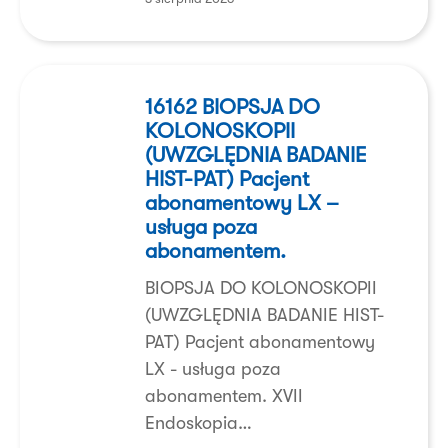
16162
BIOPSJA
16162 BIOPSJA DO
KOLONOSKOPII
DO
(UWZGLĘDNIA BADANIE
KOLONOSKOPII
HIST-PAT) Pacjent
(UWZGLĘDNIA
abonamentowy LX –
BADANIE
usługa poza
HIST-
abonamentem.
PAT)
BIOPSJA DO KOLONOSKOPII
Pacjent
(UWZGLĘDNIA BADANIE HIST-
abonamentowy
PAT) Pacjent abonamentowy
LX
LX - usługa poza
–
abonamentem. XVII
usługa
Endoskopia…
poza