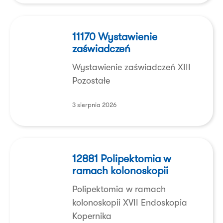
abonamentem.
11170
Wystawienie
11170 Wystawienie
zaświadczeń
zaświadczeń
Wystawienie zaświadczeń XIII
Pozostałe
3 sierpnia 2026
12881
Polipektomia
12881 Polipektomia w
ramach kolonoskopii
w
ramach
Polipektomia w ramach
kolonoskopii
kolonoskopii XVII Endoskopia
Kopernika