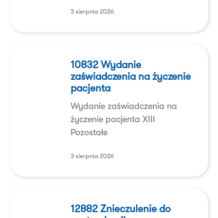
abonamentem.
3 sierpnia 2026
10832
Wydanie
10832 Wydanie
zaświadczenia na życzenie
zaświadczenia
pacjenta
na
życzenie
Wydanie zaświadczenia na
pacjenta
życzenie pacjenta XIII
Pozostałe
3 sierpnia 2026
12882
Znieczulenie
12882 Znieczulenie do