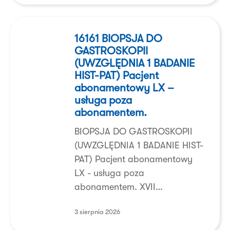
16161
BIOPSJA
16161 BIOPSJA DO
GASTROSKOPII
DO
(UWZGLĘDNIA 1 BADANIE
GASTROSKOPII
HIST-PAT) Pacjent
(UWZGLĘDNIA
abonamentowy LX –
1
usługa poza
BADANIE
abonamentem.
HIST-
BIOPSJA DO GASTROSKOPII
PAT)
(UWZGLĘDNIA 1 BADANIE HIST-
Pacjent
PAT) Pacjent abonamentowy
abonamentowy
LX - usługa poza
LX
abonamentem. XVII…
–
usługa
3 sierpnia 2026
poza