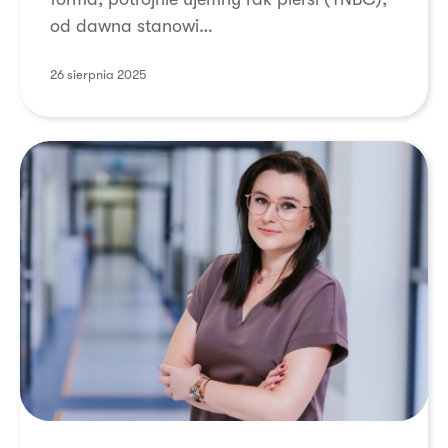
energię
od dawna stanowi…
do wzrostu?
26 sierpnia 2025
Rak