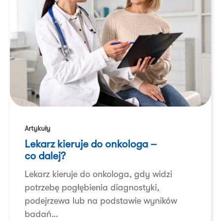
Lekarz
kieruje
Artykuły
do onkologa
Lekarz kieruje do onkologa –
–
co dalej?
co dalej?
Lekarz kieruje do onkologa, gdy widzi
potrzebę pogłębienia diagnostyki,
podejrzewa lub na podstawie wyników
badań…