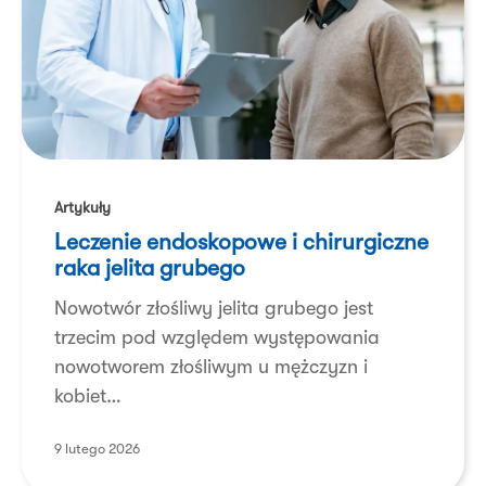
Leczenie
endoskopowe
Artykuły
i chirurgiczne
Leczenie endoskopowe i chirurgiczne
raka
raka jelita grubego
jelita
Nowotwór złośliwy jelita grubego jest
grubego
trzecim pod względem występowania
nowotworem złośliwym u mężczyzn i
kobiet…
9 lutego 2026