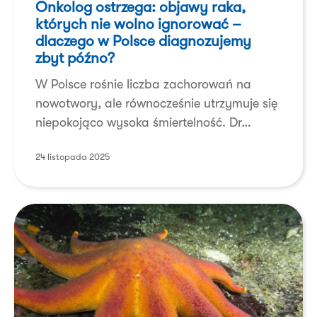
Onkolog ostrzega: objawy raka,
raka,
których nie wolno ignorować –
których nie wolno
dlaczego w Polsce diagnozujemy
zbyt późno?
ignorować
–
W Polsce rośnie liczba zachorowań na
dlaczego
nowotwory, ale równocześnie utrzymuje się
w Polsce
niepokojąco wysoka śmiertelność. Dr…
diagnozujemy
zbyt
24 listopada 2025
późno?