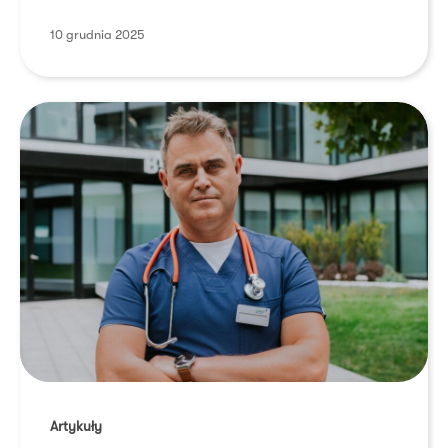
10 grudnia 2025
Onkolog
ostrzega:
Artykuły
objawy