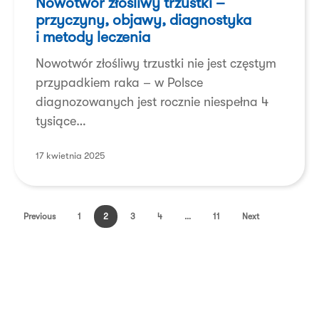
Nowotwór złośliwy trzustki –
–
przyczyny, objawy, diagnostyka
przyczyny,
i metody leczenia
objawy,
Nowotwór złośliwy trzustki nie jest częstym
diagnostyka
przypadkiem raka – w Polsce
i metody
diagnozowanych jest rocznie niespełna 4
leczenia
tysiące…
17 kwietnia 2025
Previous
1
2
3
4
…
11
Next