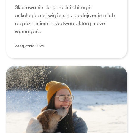
onkologicznej
Skierowanie do poradni chirurgii
–
onkologicznej wiąże się z podejrzeniem lub
gdzie
rozpoznaniem nowotworu, który może
się
wymagać…
zgłosić,
jaki
23 stycznia 2026
szpital
wybrać?