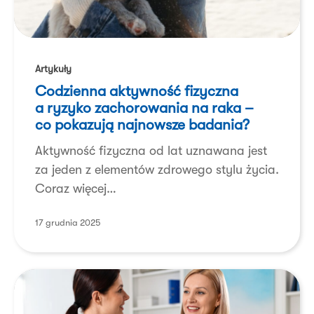
Codzienna
aktywność
Artykuły
fizyczna
Codzienna aktywność fizyczna
a ryzyko
a ryzyko zachorowania na raka –
zachorowania
co pokazują najnowsze badania?
na raka
Aktywność fizyczna od lat uznawana jest
–
za jeden z elementów zdrowego stylu życia.
co pokazują
Coraz więcej…
najnowsze
badania?
17 grudnia 2025