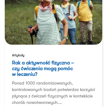
Rak
a aktywność
Artykuły
fizyczna
Rak a aktywność fizyczna –
–
czy ćwiczenia mogą pomóc
czy ćwiczenia
w leczeniu?
mogą
Ponad 1000 randomizowanych,
pomóc
kontrolowanych badań potwierdza korzyści
w leczeniu?
płynące z ćwiczeń fizycznych w kontekście
chorób nowotworowych.…