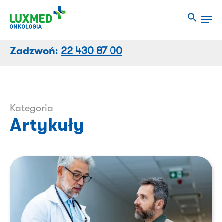
Przejdź
Men
do
Close
treści
Menu
strony
Zadzwoń:
22 430 87 00
Kategoria
Artykuły