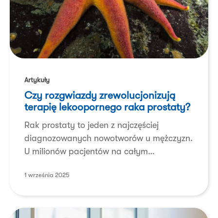
Czy rozgwiazdy
zrewolucjonizują
Artykuły
terapię
Czy rozgwiazdy zrewolucjonizują
lekoopornego
terapię lekoopornego raka prostaty?
raka
Rak prostaty to jeden z najczęściej
prostaty?
diagnozowanych nowotworów u mężczyzn.
U milionów pacjentów na całym…
1 września 2025