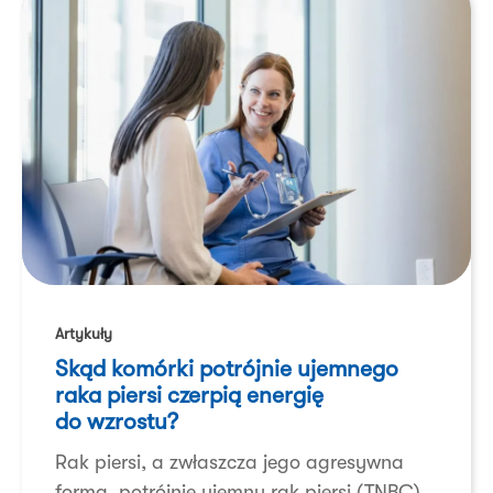
Skąd
komórki
Artykuły
potrójnie
Skąd komórki potrójnie ujemnego
ujemnego
raka piersi czerpią energię
raka
do wzrostu?
piersi
Rak piersi, a zwłaszcza jego agresywna
czerpią
forma, potrójnie ujemny rak piersi (TNBC),