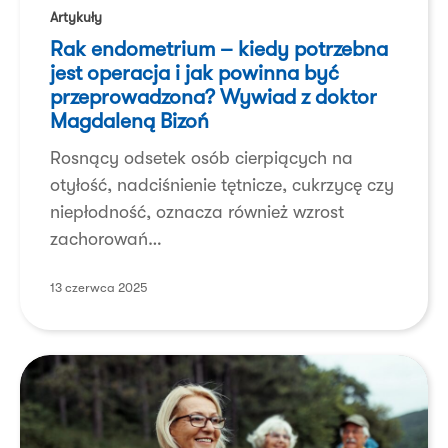
endometrium
Artykuły
–
Rak endometrium – kiedy potrzebna
kiedy
jest operacja i jak powinna być
potrzebna
przeprowadzona? Wywiad z doktor
Magdaleną Bizoń
jest
operacja
Rosnący odsetek osób cierpiących na
i jak
otyłość, nadciśnienie tętnicze, cukrzycę czy
powinna
niepłodność, oznacza również wzrost
być
zachorowań…
przeprowadzona?
Wywiad
13 czerwca 2025
z doktor
Magdaleną
Bizoń