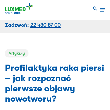
Przejdź
Men
do
Close
treści
Menu
strony
Zadzwoń:
22 430 87 00
Artykuły
Profilaktyka raka piersi
– jak rozpoznać
pierwsze objawy
nowotworu?